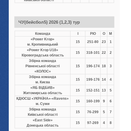
Київської області
ЧУ(бейсбол5) 2026 (1,2,3) тур
Команда
І
РІО
О
М
«Power Krop»
15
251-80
23
1
м. Кропивницький
«Power Krop U18»
15
318-101
22
2
Кіровоградська область
Збірна команда
Рівненської області
15
196-174
18
3
«КОЛОС»
Збірна команда
15
199-176
14
4
м. Києва
«ЯБ ВІДБИВ»
15
152-151
13
5
Житомирська область
КДЮСШ «УКРАЇНА»-«Ravens»
15
160-199
9
6
м. Суми
Збірна команда
15
76-299
5
7
Київської області
«East Side»
15
97-269
4
8
Донецька область