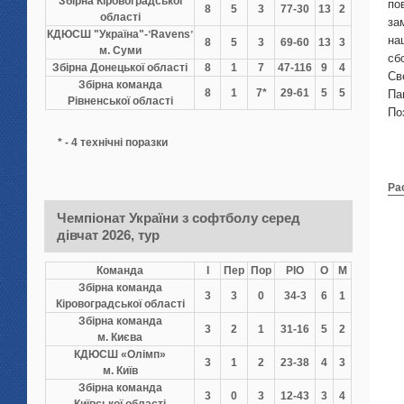
Збірна Кіровоградської
по
8
5
3
77-30
13
2
області
за
КДЮСШ "Україна"-ʼRavensʼ
на
8
5
3
69-60
13
3
м. Суми
сб
Збірна Донецької області
8
1
7
47-116
9
4
Св
Збірна команда
8
1
7*
29-61
5
5
Па
Рівненської області
По
* - 4 технічні поразки
Ра
Чемпіонат України з софтболу серед
дівчат 2026, тур
Команда
І
Пер
Пор
РІО
О
М
Збірна команда
3
3
0
34-3
6
1
Кіровоградської області
Збірна команда
3
2
1
31-16
5
2
м. Києва
КДЮСШ «Олімп»
3
1
2
23-38
4
3
м. Київ
Збірна команда
3
0
3
12-43
3
4