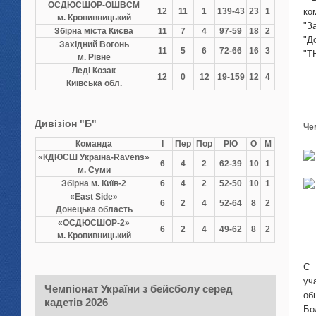
ОСДЮCШОР-ОШВСМ
12
11
1
139-43
23
1
ко
м. Кропивницький
"З
Збірна міста Києва
11
7
4
97-59
18
2
"Д
Західний Вогонь
11
5
6
72-66
16
3
"Т
м. Рівне
Леді Козак
12
0
12
19-159
12
4
Київська обл.
Дивізіон "Б"
Че
Команда
І
Пер
Пор
РІО
О
М
«КДЮСШ Україна-Ravens»
6
4
2
62-39
10
1
м. Суми
Збірна м. Київ-2
6
4
2
52-50
10
1
«East Side»
6
2
4
52-64
8
2
Донецька область
«ОСДЮСШОР-2»
6
2
4
49-62
8
2
м. Кропивницький
С 
уч
Чемпіонат України з бейсболу серед
об
кадетів 2026
Бо