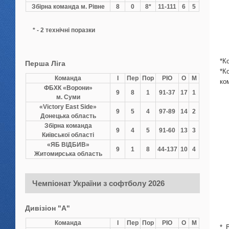
Збірна команда м. Рівне
8
0
8*
11-111
6
5
* - 2 технічні поразки
*К
Перша Ліга
*К
Команда
І
Пер
Пор
РІО
О
М
ко
ФБХК «Ворони»
9
8
1
91-37
17
1
м. Суми
«Victory East Side»
9
5
4
97-89
14
2
Донецька область
Збірна команда
9
4
5
91-60
13
3
Київської області
«ЯБ ВІДБИВ»
9
1
8
44-137
10
4
Житомирська область
Чемпіонат України з софтболу 2026
Дивізіон "А"
Команда
І
Пер
Пор
РІО
О
М
* 