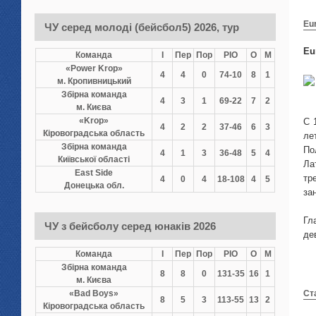
Eu
ЧУ серед молоді (бейсбол5) 2026, тур
Eu
Команда
І
Пер
Пор
РІО
О
М
«Power Krop»
4
4
0
74-10
8
1
м. Кропивницький
Збірна команда
4
3
1
69-22
7
2
м. Києва
«Krop»
C 
4
2
2
37-46
6
3
Кіровоградська область
ле
Збірна команда
По
4
1
3
36-48
5
4
Київської області
Ла
East Side
тр
4
0
4
18-108
4
5
Донецька обл.
за
Гл
ЧУ з бейсболу серед юнаків 2026
де
Команда
І
Пер
Пор
РІО
О
М
Збірна команда
8
8
0
131-35
16
1
м. Києва
«Bad Boys»
Ст
8
5
3
113-55
13
2
Кіровоградська область