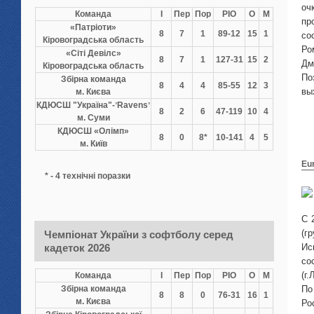
оч
Команда
І
Пер
Пор
РІО
О
М
пр
«Патріоти»
8
7
1
89-12
15
1
со
Кіровоградська область
Ро
«Сіті Девілс»
8
7
1
127-31
15
2
Дм
Кіровоградська область
По
Збірна команда
8
4
4
85-55
12
3
вы
м. Києва
КДЮСШ "Україна"-ʼRavensʼ
8
2
6
47-119
10
4
м. Суми
КДЮСШ «Олімп»
8
0
8*
10-141
4
5
м. Київ
Eu
* - 4 технічні поразки
С 
(г
Чемпіонат України з софтболу серед
кадеток 2026
Ис
со
(г
Команда
І
Пер
Пор
РІО
О
М
Збірна команда
По
8
8
0
76-31
16
1
м. Києва
Ро