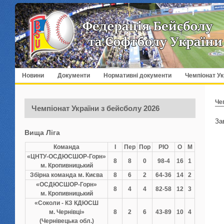
Новини
Документи
Нормативні документи
Чемпіонат Ук
Че
Чемпіонат України з бейсболу 2026
За
Вища Ліга
Команда
І
Пер
Пор
РІО
О
М
«ЦНТУ-ОСДЮСШОР-Горн»
8
8
0
98-4
16
1
м. Кропивницький
Збірна команда м. Києва
8
6
2
64-36
14
2
«ОСДЮСШОР-Горн»
8
4
4
82-58
12
3
м. Кропивницький
«Соколи - КЗ КДЮСШ
м. Чернівці»
8
2
6
43-89
10
4
(Чернівецька обл.)