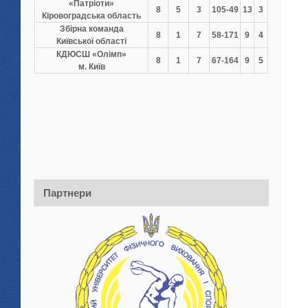
«Патріоти»
8
5
3
105-49
13
3
Кіровоградська область
Збірна команда
8
1
7
58-171
9
4
Київської області
КДЮСШ «Олімп»
8
1
7
67-164
9
5
м. Київ
Партнери