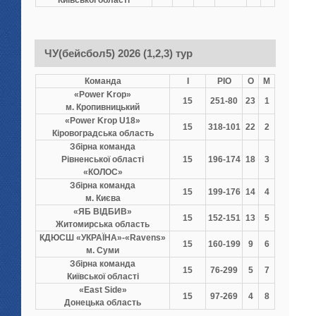
Київської області
ЧУ(бейсбол5) 2026 (1,2,3) тур
Команда
І
РІО
О
М
«Power Krop»
15
251-80
23
1
м. Кропивницький
«Power Krop U18»
15
318-101
22
2
Кіровоградська область
Збірна команда
Рівненської області
15
196-174
18
3
«КОЛОС»
Збірна команда
15
199-176
14
4
м. Києва
«ЯБ ВІДБИВ»
15
152-151
13
5
Житомирська область
КДЮСШ «УКРАЇНА»-«Ravens»
15
160-199
9
6
м. Суми
Збірна команда
15
76-299
5
7
Київської області
«East Side»
15
97-269
4
8
Донецька область