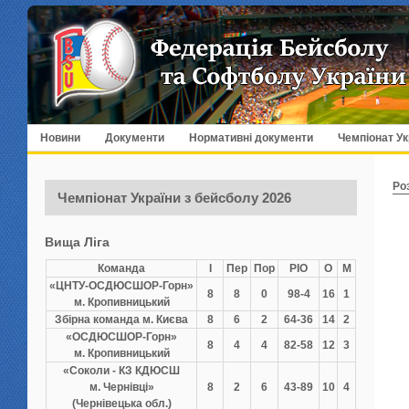
Новини
Документи
Нормативні документи
Чемпіонат Ук
Ро
Чемпіонат України з бейсболу 2026
Вища Ліга
Команда
І
Пер
Пор
РІО
О
М
«ЦНТУ-ОСДЮСШОР-Горн»
8
8
0
98-4
16
1
м. Кропивницький
Збірна команда м. Києва
8
6
2
64-36
14
2
«ОСДЮСШОР-Горн»
8
4
4
82-58
12
3
м. Кропивницький
«Соколи - КЗ КДЮСШ
м. Чернівці»
8
2
6
43-89
10
4
(Чернівецька обл.)