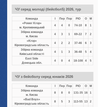
ЧУ серед молоді (бейсбол5) 2026, тур
Команда
І
Пер
Пор
РІО
О
М
«Power Krop»
4
4
0
74-10
8
1
м. Кропивницький
Збірна команда
4
3
1
69-22
7
2
м. Києва
«Krop»
4
2
2
37-46
6
3
Кіровоградська область
Збірна команда
4
1
3
36-48
5
4
Київської області
East Side
4
0
4
18-108
4
5
Донецька обл.
ЧУ з бейсболу серед юнаків 2026
Команда
І
Пер
Пор
РІО
О
М
Збірна команда
8
8
0
131-35
16
1
м. Києва
«Bad Boys»
8
5
3
113-55
13
2
Кіровоградська область