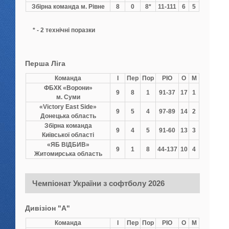
Збірна команда м. Рівне
8
0
8*
11-111
6
5
* - 2 технічні поразки
Перша Ліга
Команда
І
Пер
Пор
РІО
О
М
ФБХК «Ворони»
9
8
1
91-37
17
1
м. Суми
«Victory East Side»
9
5
4
97-89
14
2
Донецька область
Збірна команда
9
4
5
91-60
13
3
Київської області
«ЯБ ВІДБИВ»
9
1
8
44-137
10
4
Житомирська область
Чемпіонат України з софтболу 2026
Дивізіон "А"
Команда
І
Пер
Пор
РІО
О
М