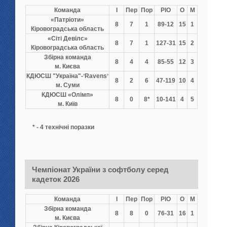
Команда
І
Пер
Пор
РІО
О
М
«Патріоти»
8
7
1
89-12
15
1
Кіровоградська область
«Сіті Девілс»
8
7
1
127-31
15
2
Кіровоградська область
Збірна команда
8
4
4
85-55
12
3
м. Києва
КДЮСШ "Україна"-ʼRavensʼ
8
2
6
47-119
10
4
м. Суми
КДЮСШ «Олімп»
8
0
8*
10-141
4
5
м. Київ
* - 4 технічні поразки
Чемпіонат України з софтболу серед
кадеток 2026
Команда
І
Пер
Пор
РІО
О
М
Збірна команда
8
8
0
76-31
16
1
м. Києва