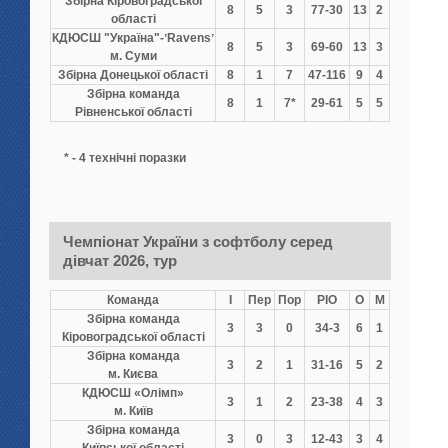
Збірна Кіровоградської
8
5
3
77-30
13
2
області
КДЮСШ "Україна"-ʼRavensʼ
8
5
3
69-60
13
3
м. Суми
Збірна Донецької області
8
1
7
47-116
9
4
Збірна команда
8
1
7*
29-61
5
5
Рівненської області
* - 4 технічні поразки
Чемпіонат України з софтболу серед
дівчат 2026, тур
Команда
І
Пер
Пор
РІО
О
М
Збірна команда
3
3
0
34-3
6
1
Кіровоградської області
Збірна команда
3
2
1
31-16
5
2
м. Києва
КДЮСШ «Олімп»
3
1
2
23-38
4
3
м. Київ
Збірна команда
3
0
3
12-43
3
4