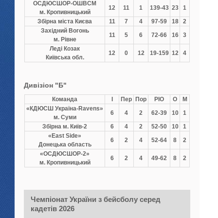
ОСДЮCШОР-ОШВСМ
12
11
1
139-43
23
1
м. Кропивницький
Збірна міста Києва
11
7
4
97-59
18
2
Західний Вогонь
11
5
6
72-66
16
3
м. Рівне
Леді Козак
12
0
12
19-159
12
4
Київська обл.
Дивізіон "Б"
Команда
І
Пер
Пор
РІО
О
М
«КДЮСШ Україна-Ravens»
6
4
2
62-39
10
1
м. Суми
Збірна м. Київ-2
6
4
2
52-50
10
1
«East Side»
6
2
4
52-64
8
2
Донецька область
«ОСДЮСШОР-2»
6
2
4
49-62
8
2
м. Кропивницький
Чемпіонат України з бейсболу серед
кадетів 2026