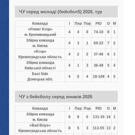
ЧУ серед молоді (бейсбол5) 2026, тур
Команда
І
Пер
Пор
РІО
О
М
«Power Krop»
4
4
0
74-10
8
1
м. Кропивницький
Збірна команда
4
3
1
69-22
7
2
м. Києва
«Krop»
4
2
2
37-46
6
3
Кіровоградська область
Збірна команда
4
1
3
36-48
5
4
Київської області
East Side
4
0
4
18-108
4
5
Донецька обл.
ЧУ з бейсболу серед юнаків 2026
Команда
І
Пер
Пор
РІО
О
М
Збірна команда
8
8
0
131-35
16
1
м. Києва
«Bad Boys»
8
5
3
113-55
13
2
Кіровоградська область