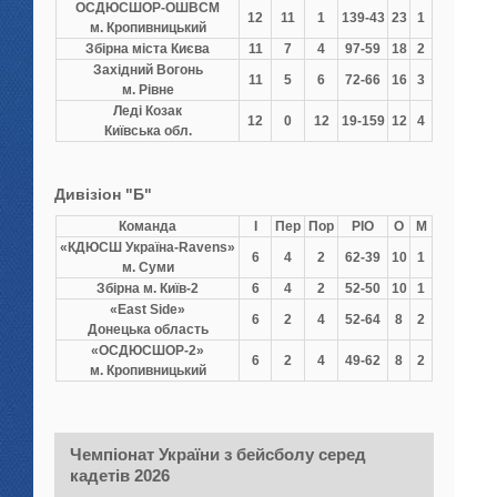
ОСДЮCШОР-ОШВСМ
12
11
1
139-43
23
1
м. Кропивницький
Збірна міста Києва
11
7
4
97-59
18
2
Західний Вогонь
11
5
6
72-66
16
3
м. Рівне
Леді Козак
12
0
12
19-159
12
4
Київська обл.
Дивізіон "Б"
Команда
І
Пер
Пор
РІО
О
М
«КДЮСШ Україна-Ravens»
6
4
2
62-39
10
1
м. Суми
Збірна м. Київ-2
6
4
2
52-50
10
1
«East Side»
6
2
4
52-64
8
2
Донецька область
«ОСДЮСШОР-2»
6
2
4
49-62
8
2
м. Кропивницький
Чемпіонат України з бейсболу серед
кадетів 2026