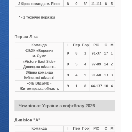
Збірна команда м. Рівне
8
0
8*
11-111
6
5
* - 2 технічні поразки
Перша Ліга
Команда
І
Пер
Пор
РІО
О
М
ФБХК «Ворони»
9
8
1
91-37
17
1
м. Суми
«Victory East Side»
9
5
4
97-89
14
2
Донецька область
Збірна команда
9
4
5
91-60
13
3
Київської області
«ЯБ ВІДБИВ»
9
1
8
44-137
10
4
Житомирська область
Чемпіонат України з софтболу 2026
Дивізіон "А"
Команда
І
Пер
Пор
РІО
О
М