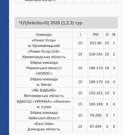
Київської області
ЧУ(бейсбол5) 2026 (1,2,3) тур
Команда
І
РІО
О
М
«Power Krop»
15
251-80
23
1
м. Кропивницький
«Power Krop U18»
15
318-101
22
2
Кіровоградська область
Збірна команда
Рівненської області
15
196-174
18
3
«КОЛОС»
Збірна команда
15
199-176
14
4
м. Києва
«ЯБ ВІДБИВ»
15
152-151
13
5
Житомирська область
КДЮСШ «УКРАЇНА»-«Ravens»
15
160-199
9
6
м. Суми
Збірна команда
15
76-299
5
7
Київської області
«East Side»
15
97-269
4
8
Донецька область