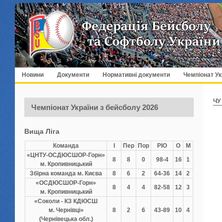
Новини
Документи
Нормативні документи
Чемпіонат Ук
ЧУ
Чемпіонат України з бейсболу 2026
Вища Ліга
Команда
І
Пер
Пор
РІО
О
М
«ЦНТУ-ОСДЮСШОР-Горн»
8
8
0
98-4
16
1
м. Кропивницький
Збірна команда м. Києва
8
6
2
64-36
14
2
«ОСДЮСШОР-Горн»
8
4
4
82-58
12
3
м. Кропивницький
«Соколи - КЗ КДЮСШ
м. Чернівці»
8
2
6
43-89
10
4
(Чернівецька обл.)