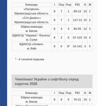
Команда
І
Пер
Пор
РІО
О
М
«Патріоти»
8
7
1
89-12
15
1
Кіровоградська область
«Сіті Девілс»
8
7
1
127-31
15
2
Кіровоградська область
Збірна команда
8
4
4
85-55
12
3
м. Києва
КДЮСШ "Україна"-ʼRavensʼ
8
2
6
47-119
10
4
м. Суми
КДЮСШ «Олімп»
8
0
8*
10-141
4
5
м. Київ
* - 4 технічні поразки
Чемпіонат України з софтболу серед
кадеток 2026
Команда
І
Пер
Пор
РІО
О
М
Збірна команда
8
8
0
76-31
16
1
м. Києва