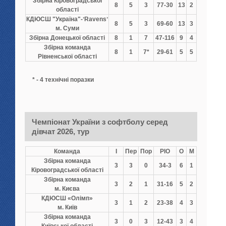
Збірна Кіровоградської
8
5
3
77-30
13
2
області
КДЮСШ "Україна"-ʼRavensʼ
8
5
3
69-60
13
3
м. Суми
Збірна Донецької області
8
1
7
47-116
9
4
Збірна команда
8
1
7*
29-61
5
5
Рівненської області
* - 4 технічні поразки
Чемпіонат України з софтболу серед
дівчат 2026, тур
Команда
І
Пер
Пор
РІО
О
М
Збірна команда
3
3
0
34-3
6
1
Кіровоградської області
Збірна команда
3
2
1
31-16
5
2
м. Києва
КДЮСШ «Олімп»
3
1
2
23-38
4
3
м. Київ
Збірна команда
3
0
3
12-43
3
4